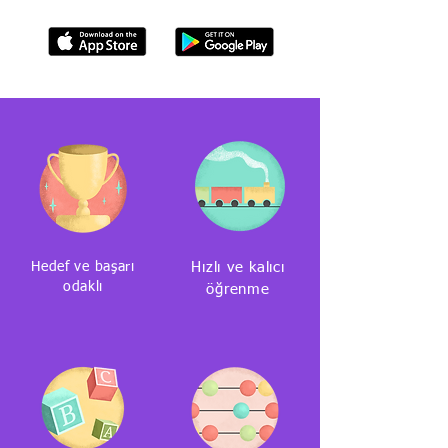
Hedef ve başarı
Hızlı ve kalıcı
odaklı
öğrenme