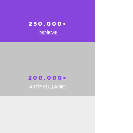
250.000+
İNDİRME
200.000+
AKTİF KULLANICI