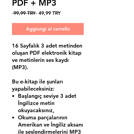
PDF + MP3
Prezzo
Prezzo
 99,99 TRY 
49,99 TRY
regolare
scontato
Aggiungi al carrello
16 Sayfalık 3 adet metinden
oluşan PDF elektronik kitap
ve metinlerin ses kaydı
(MP3).
Bu e-kitap ile şunları
yapabileceksiniz:
Başlangıç seviye 3 adet
İngilizce metin
okuyacaksınız,
Okuma parçalarının
Amerikan ve İngiliz aksanı
ile seslendirmelerini MP3