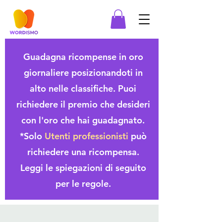
Guadagna ricompense in oro
giornaliere posizionandoti in
alto nelle classifiche. Puoi
richiedere il premio che desideri
con l'oro che hai guadagnato.
*Solo
Utenti professionisti
può
richiedere una ricompensa.
Leggi le spiegazioni di seguito
per le regole.