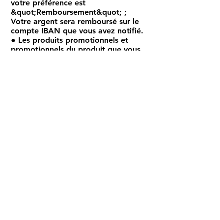
votre préférence est
&quot;Remboursement&quot; ;
Votre argent sera remboursé sur le
compte IBAN que vous avez notifié.
● Les produits promotionnels et
promotionnels du produit que vous
retournerez, offerts en cadeau,
doivent également être retournés en
même temps.
● Les opérations de retour
d&#39;ordres dont les factures sont
émises pour le compte
d&#39;établissements ne peuvent
être réalisées que si une facture de
retour est émise. Vous pouvez
retourner le produit/service que
vous avez acheté dans les 14 jours
en en faisant la demande dans les
conditions suivantes.
Les conditions du retour sont les
suivantes ;
● Vous avez le droit de retourner le
produit/service que vous avez
acheté. Vous pouvez demander une