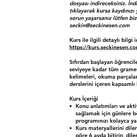
dosyası indireceksiniz. İnd
tıklayarak kursa kaydınızı
sorun yaşarsanız lütfen bize
seckin@seckinesen.com
Kurs ile ilgili detaylı bilgi
https://kurs.seckinesen.co
Sıfırdan başlayan öğrencile
seviyeye kadar tüm gramer 
kelimeleri, okuma parçala
derslerini içeren kapsamlı 
Kurs İçeriği
Konu anlatımları ve akti
sağlamak için günlere b
programınızı kolayca yap
Kurs materyallerini dile
göre 6 ayda bitirin, dile