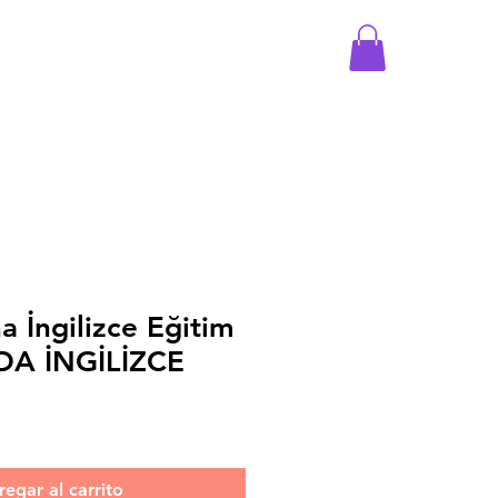
a İngilizce Eğitim
YDA İNGİLİZCE
o
egar al carrito