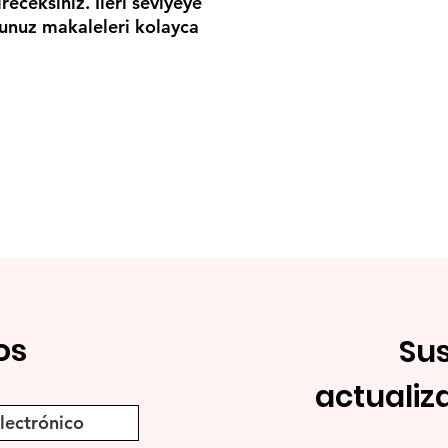
receksiniz. İleri seviyeye
unuz makaleleri kolayca
os
Sus
actualiz