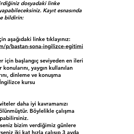
irdiğiniz dosyadaki linke
 yapabileceksiniz. Kayıt esnasında
 bildirin:
 için aşağıdaki linke tıklayınız:
m/p/bastan-sona-ingilizce-egitimi
r için başlangıç seviyeden en ileri
konularını, yaygın kullanılan
rını, dinleme ve konuşma
İngilizce kursu
viteler daha iyi kavramanızı
ölünmüştür. Böylelikle çalışma
abilirsiniz.
rseniz bizim verdiğimiz günlere
rseniz iki kat hızla çalışıp 3 ayda