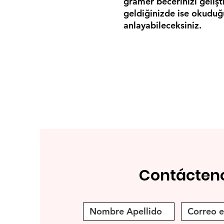
gramer becerinizi gelişti
geldiğinizde ise okuduğ
anlayabileceksiniz.
Contácten