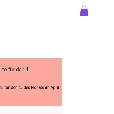
rte für den
1
L für den 1. des Monats im April