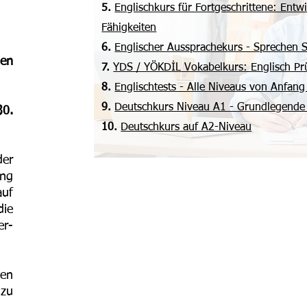
5.
Englischkurs für Fortgeschrittene: Ent
Fähigkeiten
6.
Englischer Aussprachekurs - Sprechen S
en
7.
YDS / YÖKDİL Vokabelkurs: Englisch P
8.
Englischtests - Alle Niveaus von Anfang
9.
Deutschkurs Niveau A1 - Grundlegende
30.
10.
Deutschkurs auf A2-Niveau
er
ng
uf
die
er-
en
zu