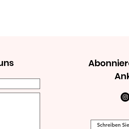
uns
Abonnier
An