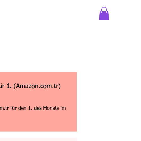
für
1.
(Amazon.com.tr)
.tr für den 1. des Monats im