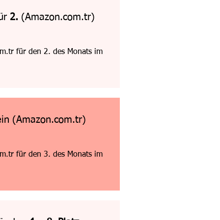
für
2.
(Amazon.com.tr)
.tr für den 2. des Monats im
in (Amazon.com.tr)
.tr für den 3. des Monats im