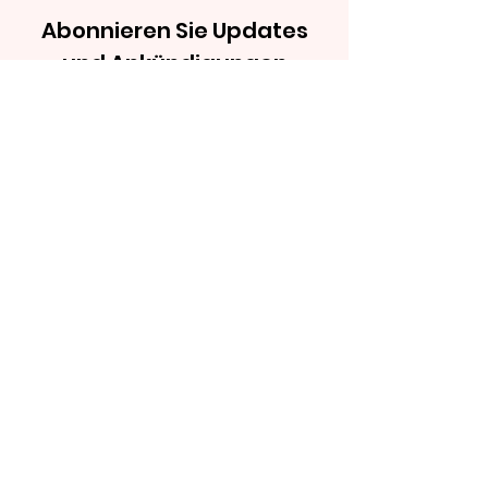
Abonnieren Sie Updates
und Ankündigungen
Abonnieren
©2022 Seçkin Esen Bildungsberatung